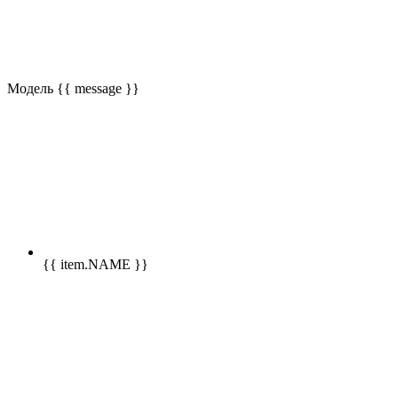
Модель
{{ message }}
{{ item.NAME }}