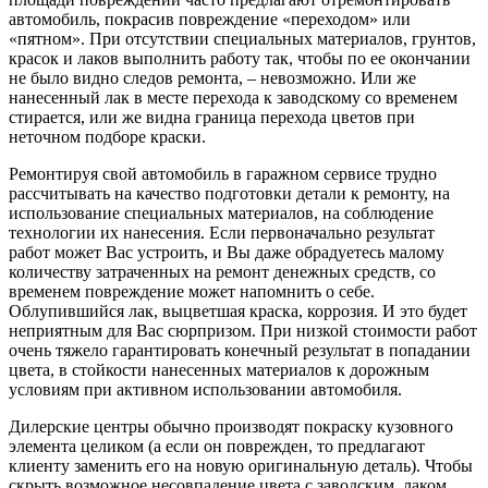
автомобиль, покрасив повреждение «переходом» или
«пятном». При отсутствии специальных материалов, грунтов,
красок и лаков выполнить работу так, чтобы по ее окончании
не было видно следов ремонта, – невозможно. Или же
нанесенный лак в месте перехода к заводскому со временем
стирается, или же видна граница перехода цветов при
неточном подборе краски.
Ремонтируя свой автомобиль в гаражном сервисе трудно
рассчитывать на качество подготовки детали к ремонту, на
использование специальных материалов, на соблюдение
технологии их нанесения. Если первоначально результат
работ может Вас устроить, и Вы даже обрадуетесь малому
количеству затраченных на ремонт денежных средств, со
временем повреждение может напомнить о себе.
Облупившийся лак, выцветшая краска, коррозия. И это будет
неприятным для Вас сюрпризом. При низкой стоимости работ
очень тяжело гарантировать конечный результат в попадании
цвета, в стойкости нанесенных материалов к дорожным
условиям при активном использовании автомобиля.
Дилерские центры обычно производят покраску кузовного
элемента целиком (а если он поврежден, то предлагают
клиенту заменить его на новую оригинальную деталь). Чтобы
скрыть возможное несовпадение цвета с заводским, лаком