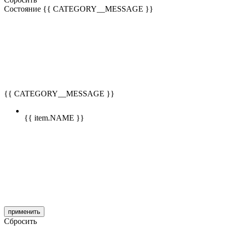
Состояние
{{ CATEGORY__MESSAGE }}
{{ CATEGORY__MESSAGE }}
{{ item.NAME }}
применить
Сбросить