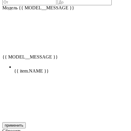
Модель
{{ MODEL__MESSAGE }}
{{ MODEL__MESSAGE }}
{{ item.NAME }}
применить
Сбросить