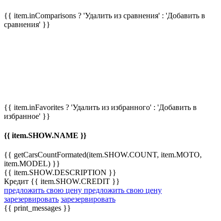
{{ item.inComparisons ? 'Удалить из сравнения' : 'Добавить в
сравнения' }}
{{ item.inFavorites ? 'Удалить из избранного' : 'Добавить в
избранное' }}
{{ item.SHOW.NAME }}
{{ getCarsCountFormated(item.SHOW.COUNT, item.MOTO,
item.MODEL) }}
{{ item.SHOW.DESCRIPTION }}
Кредит {{ item.SHOW.CREDIT }}
предложить свою цену
предложить свою цену
зарезервировать
зарезервировать
{{ print_messages }}